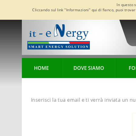
In questo s
Cliccando sul link "Informazioni" qui di fianco, puoi trova
HOME
DOVE SIAMO
FO
Inserisci la tua email e ti verrà inviata un