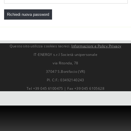
Questo sito utilizza cookies tecnici.
Informazioni e Policy Privacy
IT-ENERGY s.r.l Società unipersonale
via Ritonda, 78
37047 S.Bonifacio (VR)
PI. C:F.: 03492140243
Tel +39 045 6100475 | Fax +39 045 6105628