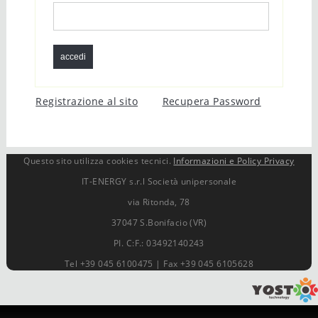
Registrazione al sito
Recupera Password
Questo sito utilizza cookies tecnici.
Informazioni e Policy Privacy
IT-ENERGY s.r.l Società unipersonale
via Ritonda, 78
37047 S.Bonifacio (VR)
PI. C:F.: 03492140243
Tel +39 045 6100475 | Fax +39 045 6105628